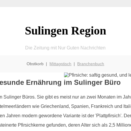
Sulingen Region
Die Zeitung mit Nur Guten Nachrichten
Obstkorb |
Mittagstisch
|
Branchenbuch
 gesunde Ernährung im Sulinger Büro
in Sulinger Büros. Sie gibt es meist nur an zwei Monaten im Jahr
elmeerländern wie Griechenland, Spanien, Frankreich und Italien
n Jahren modern gewordene Variante ist der 'Plattpfirsich'. Der Pf
inerte Pfirsichkerne gefunden, deren Alter sich als 2,5 Millione