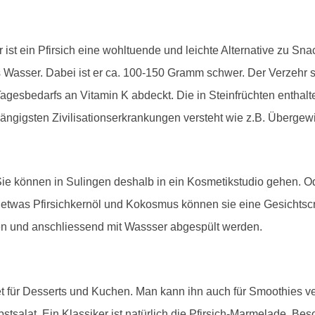
st ein Pfirsich eine wohltuende und leichte Alternative zu Snac
s Wasser. Dabei ist er ca. 100-150 Gramm schwer. Der Verzehr sc
gesbedarfs an Vitamin K abdeckt. Die in Steinfrüchten entha
ngigsten Zivilisationserkrankungen versteht wie z.B. Übergewi
 Sie können in Sulingen deshalb in ein Kosmetikstudio gehen. O
h, etwas Pfirsichkernöl und Kokosmus können sie eine Gesichtsc
en und anschliessend mit Wassser abgespült werden.
net für Desserts und Kuchen. Man kann ihn auch für Smoothies 
Obstsalat. Ein Klassiker ist natürlich die Pfirsich-Marmelade. B