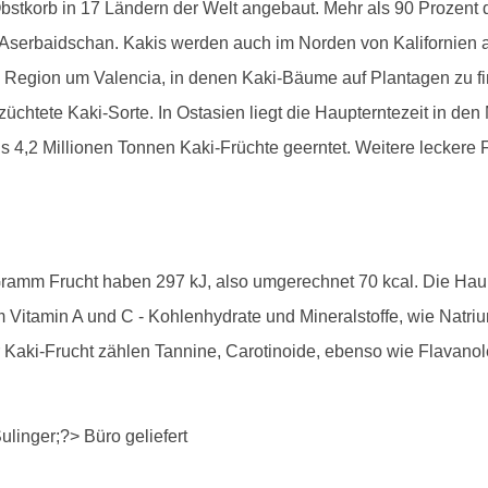
stkorb in 17 Ländern der Welt angebaut. Mehr als 90 Prozent de
 Aserbaidschan. Kakis werden auch im Norden von Kalifornien
 Region um Valencia, in denen Kaki-Bäume auf Plantagen zu finde
chtete Kaki-Sorte. In Ostasien liegt die Haupterntezeit in d
s 4,2 Millionen Tonnen Kaki-Früchte geerntet. Weitere leckere F
 Gramm Frucht haben 297 kJ, also umgerechnet 70 kcal. Die Hau
m Vitamin A und C - Kohlenhydrate und Mineralstoffe, wie Natri
er Kaki-Frucht zählen Tannine, Carotinoide, ebenso wie Flavan