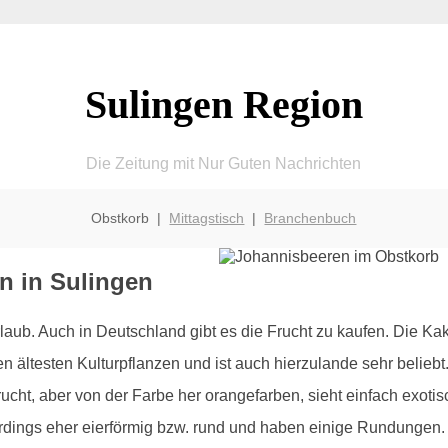
Sulingen Region
Die Zeitung mit Nur Guten Nachrichten
Obstkorb |
Mittagstisch
|
Branchenbuch
n in Sulingen
ub. Auch in Deutschland gibt es die Frucht zu kaufen. Die Kak
en ältesten Kulturpflanzen und ist auch hierzulande sehr beli
cht, aber von der Farbe her orangefarben, sieht einfach exotis
erdings eher eierförmig bzw. rund und haben einige Rundungen.