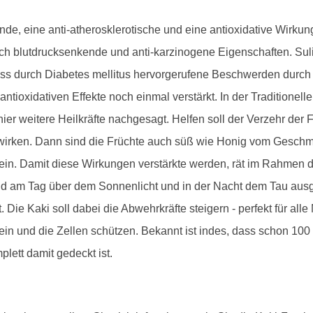
nde, eine anti-atherosklerotische und eine antioxidative Wirku
ch blutdrucksenkende und anti-karzinogene Eigenschaften. Su
dass durch Diabetes mellitus hervorgerufene Beschwerden durch
 antioxidativen Effekte noch einmal verstärkt. In der Traditione
er weitere Heilkräfte nachgesagt. Helfen soll der Verzehr der 
d wirken. Dann sind die Früchte auch süß wie Honig vom Gesch
sein. Damit diese Wirkungen verstärkte werden, rät im Rahmen 
nd am Tag über dem Sonnenlicht und in der Nacht dem Tau ausges
 Die Kaki soll dabei die Abwehrkräfte steigern - perfekt für al
ein und die Zellen schützen. Bekannt ist indes, dass schon 100 
lett damit gedeckt ist.