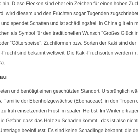
is hin. Diese Flecken sind eher ein Zeichen für einen hohen Zuc
rd, wird diesem und den Früchten sogar Tugenden zugschrieben:
und spendet Schatten und ist schädlingsfrei. In China gilt ein 
en als Symbol für den traditionellen Wunsch "Großes Glück i
 oder "Götterspeise". Zuchtformen bzw. Sorten der Kaki sind der
Frucht sind bekannt weltweit. Die Kaki-Fruchsorten werden in z
A).
bau
ten und benötigt einen geschützten Standort. Ursprünglich wäc
. Familie der Ebenholzgewächse (Ebenaceae), in den Tropen u
u früh einsetzenden Frost im späten Herbst. Im Winter ertrag
ie Gefahr, dass das Holz zu Schaden kommt - das ist also nichts
nterlage beeinflusst. Es sind keine Schädlinge bekannt, die 