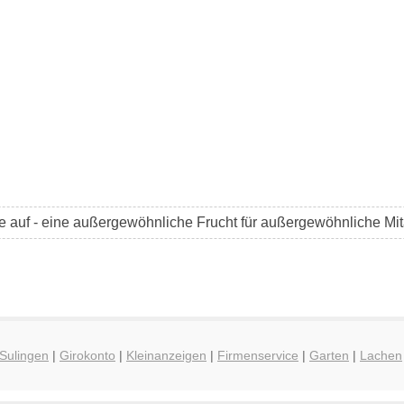
 auf - eine außergewöhnliche Frucht für außergewöhnliche Mita
 Sulingen
|
Girokonto
|
Kleinanzeigen
|
Firmenservice
|
Garten
|
Lachen