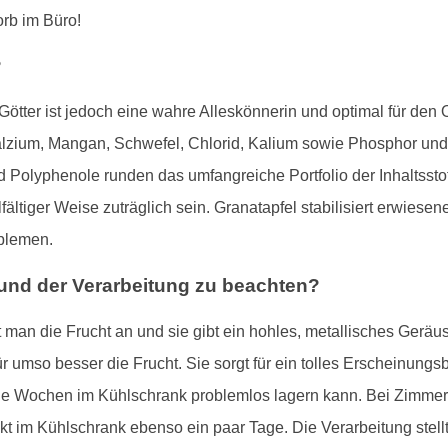
rb im Büro!
?
ötter ist jedoch eine wahre Alleskönnerin und optimal für den O
alzium, Mangan, Schwefel, Chlorid, Kalium sowie Phosphor un
 Polyphenole runden das umfangreiche Portfolio der Inhaltsstof
fältiger Weise zuträglich sein. Granatapfel stabilisiert erwie
blemen.
 und der Verarbeitung zu beachten?
t man die Frucht an und sie gibt ein hohles, metallisches Geräus
ür umso besser die Frucht. Sie sorgt für ein tolles Erscheinung
ige Wochen im Kühlschrank problemlos lagern kann. Bei Zimmert
ckt im Kühlschrank ebenso ein paar Tage. Die Verarbeitung stell