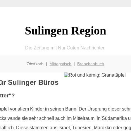
Sulingen Region
Die Zeitung mit Nur Guten Nachrichten
Obstkorb |
Mittagstisch
|
Branchenbuch
für Sulinger Büros
tter"?
atapfel vor allem Kinder in seinen Bann. Der Ursprung dieser sc
ks wurde sie sehr schnell auch im Mittelraum, in Südamerika un
hältlich. Diese stammen aus Israel, Tunesien, Marokko oder ge