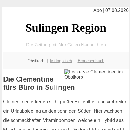
Abo | 07.08.2026
Sulingen Region
Die Zeitung mit Nur Guten Nachrichten
Obstkorb |
Mittagstisch
|
Branchenbuch
Die Clementine
fürs Büro in Sulingen
Clementinen erfreuen sich größter Beliebtheit und verbreiten
ein Urlaubsfeeling an den sonnigen Süden. Hier wachsen
die schmackhaften Vitaminbomben, welche ein Hybrid aus
Mandarine und Pomeranze sind. Die Früchtchen sind nicht