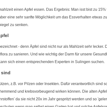
mahlzeit einen Apfel essen. Das Ergebnis: Man isst bist zu 15%
r, aber eine sehr sanfte Möglichkeit um das Essverhalten etwas
piegel zu senken.
pfel
 bezeichnet - denn Äpfel sind nicht nur als Mahlzeit sehr lecker.
lora zu sanieren. Und wie wichtig der Darm für unsere Gesundh
ann sich einen entsprechenden Experten in Sulingen suchen.
 sind
ützen, z.B. vor Pilzen oder Insekten. Dafür verantwortlich sind
emmend und krebsvorbeugend wirken können. Die alten Apfelsor
toffen' da sie nicht 20x im Jahr gespritzt werden und so 'geler
umschulen wenn man selbst einen Garten hat und solche Apfelso