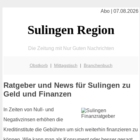
Abo | 07.08.2026
Sulingen Region
Die Zeitung mit Nur Guten Nachrichten
Obstkorb
|
Mittagstisch
|
Branchenbuch
Ratgeber und News für Sulingen zu
Geld und Finanzen
In Zeiten von Null- und
Negativzinsen erhöhen die
Kreditinstitute die Gebühren um sich weiterhin finanzieren zu
können. Wie kann man als Konsument oder besser gesagt